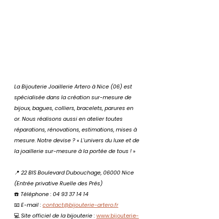
La Bijouterie Joaillerie Artero à Nice (06) est 
spécialisée dans la création sur-mesure de 
bijoux, bagues, colliers, bracelets, parures en 
or. Nous réalisons aussi en atelier toutes 
réparations, rénovations, estimations, mises à 
mesure. Notre devise ? 
« 
L'univers du luxe et de 
la joaillerie sur-mesure à la portée de tous !
 »
📍 
22 BIS Boulevard Dubouchage, 06000 Nice 
(Entrée privative Ruelle des Prés)
☎️ 
Téléphone : 04 93 37 14 14
📧 
E-mail :
contact@bijouterie-artero.fr
💻 
Site officiel de la bijouterie : 
www.bijouterie-