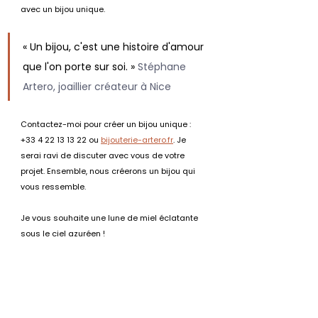
avec un bijou unique.
« Un bijou, c'est une histoire d'amour 
que l'on porte sur soi. » 
Stéphane 
Artero, joaillier créateur à Nice
Contactez-moi pour créer un bijou unique : 
+33 4 22 13 13 22 ou 
bijouterie-artero.fr
. Je 
serai ravi de discuter avec vous de votre 
projet. Ensemble, nous créerons un bijou qui 
vous ressemble. 
Je vous souhaite une lune de miel éclatante 
sous le ciel azuréen !