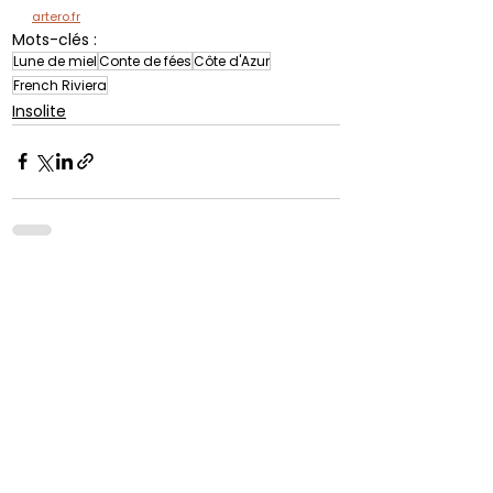
artero.fr
Mots-clés :
Lune de miel
Conte de fées
Côte d'Azur
French Riviera
Insolite
Voir tout
Posts récents