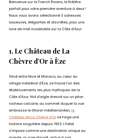
Bienvenue sur la French Riviera, le théâtre 
parfait pour votre première aventure à deux ! 
Nous vous avons sélectionné 3 adresses 
luxueuses, élégantes et discrètes, pour une 
lune de miel inoubliable sur la Côte d'Azur.
1. Le Château de La 
Chèvre d’Or à Èze
Situé entre Nice et Monaco, au cœur du 
village médiéval d’Èze, se trouve l’un des 
établissements les plus mythiques de la 
Côte d’Azur. Nid d’aigle dressé sur un piton 
rocheux calcaire, au sommet duquel la vue 
embrasse le littoral méditerranéen, 
le 
Château de La Chèvre d'Or
 se forge une 
histoire singulière depuis 1953. L’hôtel 
s’impose comme une destination unique au 
monde, au luxe discret, grâce à son 