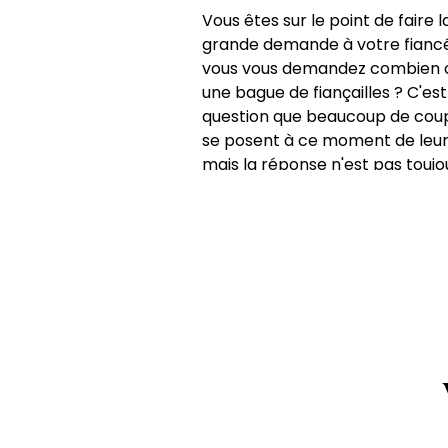
Vous êtes sur le point de faire l
grande demande à votre fianc
vous vous demandez combien 
une bague de fiançailles ? C'es
question que beaucoup de cou
se posent à ce moment de leur 
mais la réponse n'est pas toujo
évidente. À la Bijouterie Stéph
Artero, nous allons vous aider à
comprendre les facteurs clés q
influencent le prix d'une bague
fiançailles et vous donner une i
claire de ce que vous pouvez
attendre de payer. Quel est le 