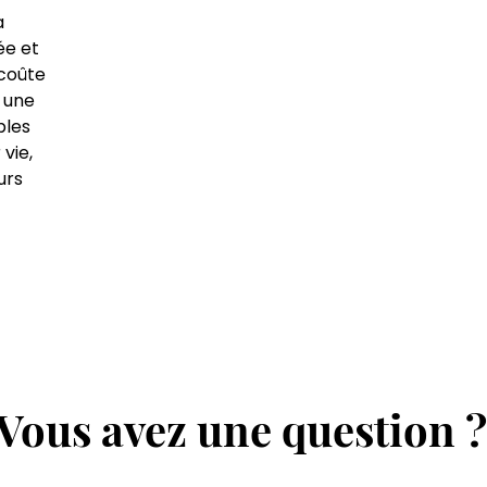
a
ée et
coûte
t une
ples
vie,
urs
ane
ui
 de
dée
prix m
Vous avez une question ?