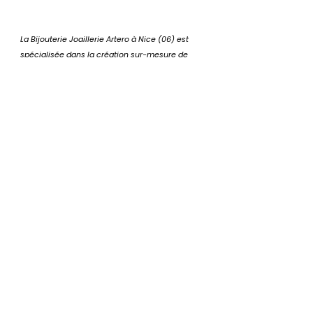
La Bijouterie Joaillerie Artero à Nice (06) est 
spécialisée dans la création sur-mesure de 
bijoux, bagues, colliers, bracelets, parures en 
or. Nous réalisons aussi en atelier toutes 
réparations, rénovations, estimations, mises à 
mesure. 
Notre devise ?
 « L'univers du luxe et de 
la joaillerie sur-mesure à la portée de tous ! »
📍 
22 BIS Boulevard Dubouchage, 06000 Nice 
(entrée privative ruelle des Prés)
☎️ 
Téléphone : 04 93 37 14 14
📧 
E-mail :
contact@bijouterie-artero.fr
💻 
Site officiel de la bijouterie : 
www.bijouterie-
artero.fr
Mots-clés :
Bague de fiançailles
Tarif
Bijouterie Artero