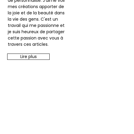
de personnalisé. J'aime voir
mes créations apporter de
la joie et de la beauté dans
la vie des gens. C'est un
travail qui me passionne et
je suis heureux de partager
cette passion avec vous à
travers ces articles.
Lire plus
Pour recevoir
toute mon actu
E-mail