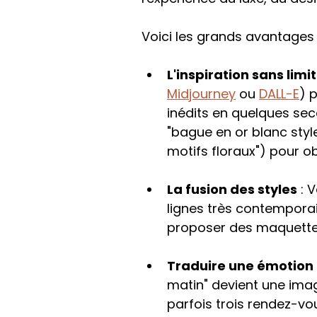
Voici les grands avantages d
L'inspiration sans limi
Midjourney
 ou 
DALL-E
) 
inédits en quelques sec
"bague en or blanc styl
motifs floraux") pour ob
La fusion des styles
 : 
lignes très contemporai
proposer des maquettes
Traduire une émotion
matin" devient une image
parfois trois rendez-vo