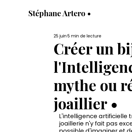
Stéphane Artero •
25 juin
5 min de lecture
Créer un bi
l'Intelligenc
mythe ou ré
joaillier •
L'intelligence artificiel
joaillerie n'y fait pas exce
possible d'imaginer et d