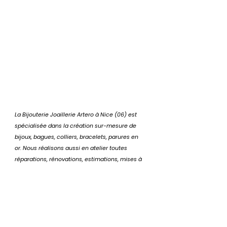
La Bijouterie Joaillerie Artero à Nice (06) est 
spécialisée dans la création sur-mesure de 
bijoux, bagues, colliers, bracelets, parures en 
or. Nous réalisons aussi en atelier toutes 
réparations, rénovations, estimations, mises à 
mesure. 
Notre devise ?
 « L'univers du luxe et de 
la joaillerie sur-mesure à la portée de tous ! »
📍 
22 BIS Boulevard Dubouchage, 06000 Nice 
(entrée privative ruelle des Prés)
☎️ 
Téléphone : 04 93 37 14 14