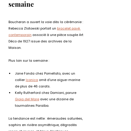
semaine
Boucheron a ouvert la voie dès la cérémonie : 
Rebecca Zlotowski portait un 
bracelet pavé 
contemporain
 associé à une pièce souple Art 
Déco de 1927 issue des archives de la 
Maison.
Plus loin sur la semaine :
Jane Fonda chez Pomellato, avec un 
collier 
Iconica
 orné d'une aigue-marine 
de plus de 46 carats.
Kelly Rutherford chez Damiani, parure 
Gioia del Mare
 avec une dizaine de 
tourmalines Paraïba.
La tendance est nette : émeraudes saturées, 
saphirs en rivière asymétrique, dégradés 